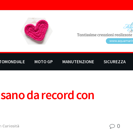
TOMONDIALE
MOTO GP
MANUTENZIONE
SICUREZZA
isano da record con
0
n
Curiosità