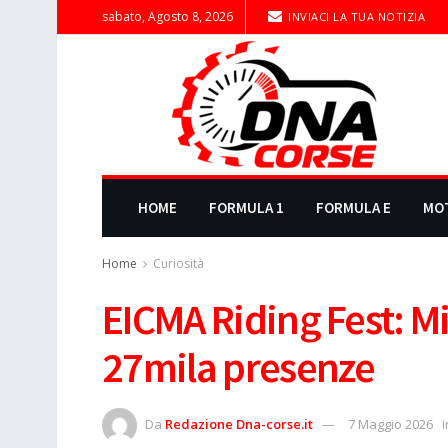
sabato, Agosto 8, 2026
INVIACI LA TUA NOTIZIA
HOME
FORMULA 1
FORMULA E
MO
Home
Curiosità
EICMA Riding Fest: M
27mila presenze
Da
Redazione Dna-corse.it
7 Maggio 2026
i