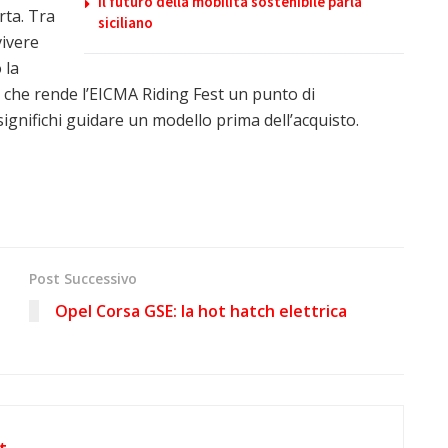
Il futuro della mobilità sostenibile parla
rta. Tra
siciliano
vivere
 la
 che rende l’EICMA Riding Fest un punto di
significhi guidare un modello prima dell’acquisto.
Post Successivo
Opel Corsa GSE: la hot hatch elettrica
t