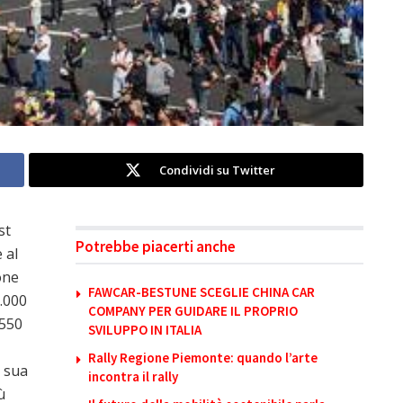
Condividi su Twitter
st
Potrebbe piacerti anche
 al
one
FAWCAR-BESTUNE SCEGLIE CHINA CAR
7.000
COMPANY PER GUIDARE IL PROPRIO
 550
SVILUPPO IN ITALIA
Rally Regione Piemonte: quando l’arte
a sua
incontra il rally
ù