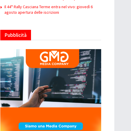
Il 44° Rally Casciana Terme entra nel vivo: giovedì 6
agosto apertura delle iscrizioni
Pubblicità