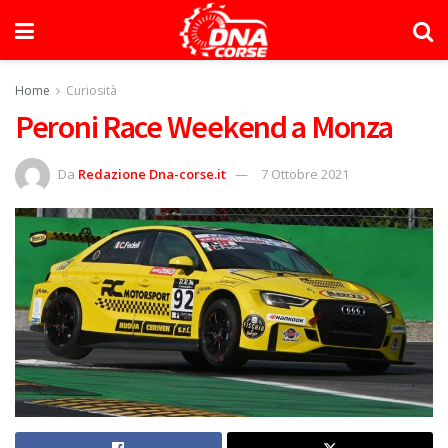
Home
Curiosità
Peroni Race Weekend a Monza
Da
Redazione Dna-corse.it
7 Ottobre 2021