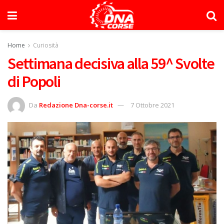
Home
Curiosità
Settimana decisiva alla 59^ Svolte
di Popoli
Da
Redazione Dna-corse.it
7 Ottobre 2021