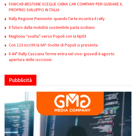
FAWCAR-BESTUNE SCEGLIE CHINA CAR COMPANY PER GUIDARE IL
PROPRIO SVILUPPO IN ITALIA
Rally Regione Piemonte: quando l’arte incontra il rally
Il futuro della mobilità sostenibile parla siciliano
Magliona “svolta” verso Popoli con la Np03
Con 123 iscritti la 64^ Svolte di Popoli si presenta
Il 44° Rally Casciana Terme entra nel vivo: giovedì 6 agosto
apertura delle iscrizioni
Pubblicità