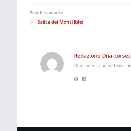
Post Precedente
Salita dei Monti Iblei
Redazione Dna-corse.i
Dna-corse.it è un portale di ne