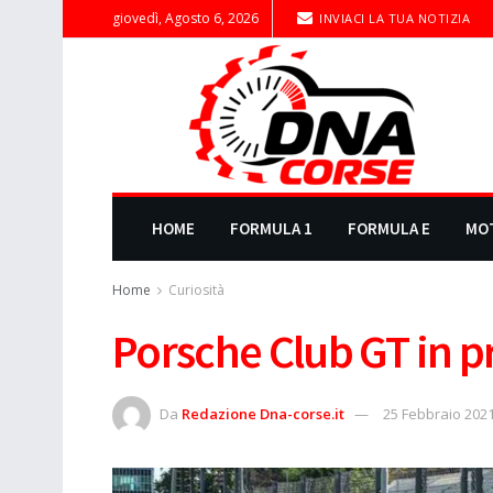
giovedì, Agosto 6, 2026
INVIACI LA TUA NOTIZIA
HOME
FORMULA 1
FORMULA E
MO
Home
Curiosità
Porsche Club GT in 
Da
Redazione Dna-corse.it
25 Febbraio 202