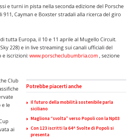
ssi e turni in pista nella seconda edizione del Porsche
911, Cayman e Boxster stradali alla ricerca del giro
 di tutta Europa, il 10 e 11 aprile al Mugello Circuit.
 228) e in live streaming sui canali ufficiali del
e iscrizioni:
www.porscheclubumbria.com
, sezione
che Club
Potrebbe piacerti anche
ssifiche
ervate
Il futuro della mobilità sostenibile parla
 e le
siciliano
Magliona “svolta” verso Popoli con la Np03
 Cup
Con 123 iscritti la 64^ Svolte di Popoli si
vata ai
presenta