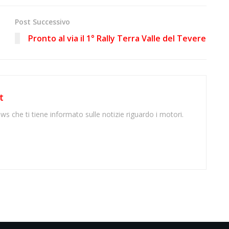
Post Successivo
Pronto al via il 1° Rally Terra Valle del Tevere
t
ws che ti tiene informato sulle notizie riguardo i motori.