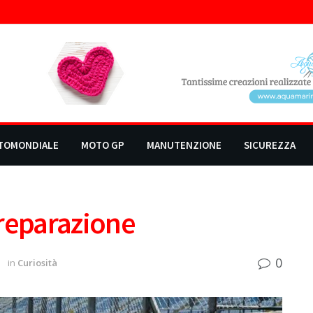
TOMONDIALE
MOTO GP
MANUTENZIONE
SICUREZZA
preparazione
0
1
in
Curiosità