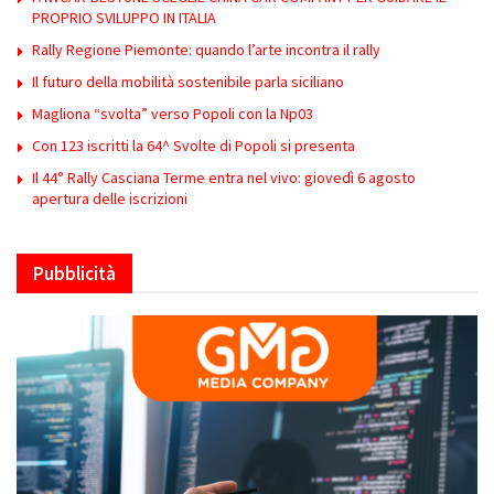
PROPRIO SVILUPPO IN ITALIA
Rally Regione Piemonte: quando l’arte incontra il rally
Il futuro della mobilità sostenibile parla siciliano
Magliona “svolta” verso Popoli con la Np03
Con 123 iscritti la 64^ Svolte di Popoli si presenta
Il 44° Rally Casciana Terme entra nel vivo: giovedì 6 agosto
apertura delle iscrizioni
Pubblicità