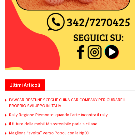
Ultimi Articoli
FAWCAR-BESTUNE SCEGLIE CHINA CAR COMPANY PER GUIDARE IL
PROPRIO SVILUPPO IN ITALIA
Rally Regione Piemonte: quando l’arte incontra il rally
Il futuro della mobilità sostenibile parla siciliano
Magliona “svolta” verso Popoli con la Np03