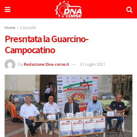
Home
Curiosità
Presntata la Guarcino-
Campocatino
Da
Redazione Dna-corse.it
31 Luglio 2021