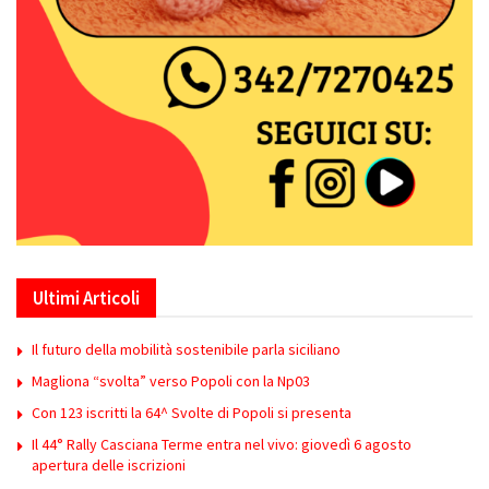
Ultimi Articoli
Il futuro della mobilità sostenibile parla siciliano
Magliona “svolta” verso Popoli con la Np03
Con 123 iscritti la 64^ Svolte di Popoli si presenta
Il 44° Rally Casciana Terme entra nel vivo: giovedì 6 agosto
apertura delle iscrizioni