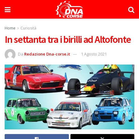
Home
Curiosità
In settanta tra i birilli ad Altofonte
Da
Redazione Dna-corse.it
1 Agosto 2021