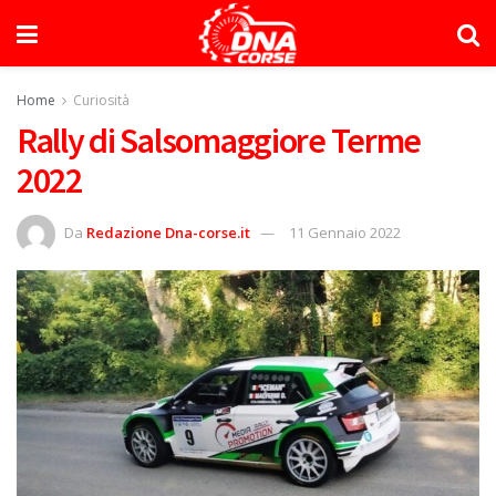
Home
Curiosità
Rally di Salsomaggiore Terme
2022
Da
Redazione Dna-corse.it
11 Gennaio 2022