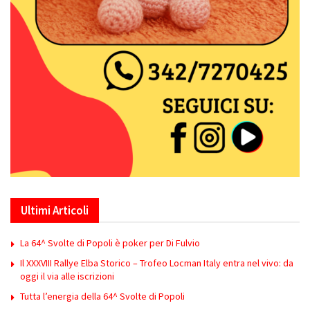
Ultimi Articoli
La 64^ Svolte di Popoli è poker per Di Fulvio
Il XXXVIII Rallye Elba Storico – Trofeo Locman Italy entra nel vivo: da
oggi il via alle iscrizioni
Tutta l’energia della 64^ Svolte di Popoli