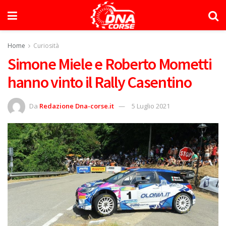
Home
Curiosità
Simone Miele e Roberto Mometti
hanno vinto il Rally Casentino
Da
Redazione Dna-corse.it
5 Luglio 2021