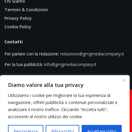
Chi Siamo
Termini & Condizioni
Privacy Policy
Cookie Policy
Contatti
Per parlare con la redazione:
redazione@gmgmediacompany.it
Per la tua pubblicità:
info@gmgmediacompany.it
Diamo valore alla tua privacy
Utilizziamo i cookie per migliorare la tua esperienza di
navigazione, offrirti pubblicità o contenuti personalizzati e
analizzare il nostro traffico. Cliccando “Accetta tutti”,
© 2026 GMG Media Company Di Mossutti Gianluca | Sede legale: Corso
acconsenti al nostro utilizzo dei cookie.
Umberto Maddalena 25 - Cap 83030 - Venticano (AV) | P.IVA:
03234710642 | C.F: MSSGLC89D15L483O | REA: AV - 313130 | Domicilio
Personalizza
Rifiuta tutto
Accettare tutto