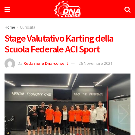
Home
Curiosità
Stage Valutativo Karting della
Scuola Federale ACI Sport
Da
Redazione Dna-corse.it
26 Novembre 2021