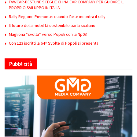
FAWCAR-BESTUNE SCEGLIE CHINA CAR COMPANY PER GUIDARE IL
PROPRIO SVILUPPO IN ITALIA
Rally Regione Piemonte: quando l’arte incontra il rally
Il futuro della mobilità sostenibile parla siciliano
Magliona “svolta” verso Popoli con la Np03
Con 123 iscritti la 64^ Svolte di Popoli si presenta
Pubblicità