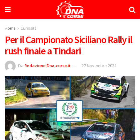
Home
Curiosità
Per il Campionato Siciliano Rally il
rush finale a Tindari
Da
Redazione Dna-corse.it
27 Novembre 2021