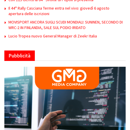
Il 44° Rally Casciana Terme entra nel vivo: giovedì 6 agosto
apertura delle iscrizioni
MOVISPORT ANCORA SUGLI SCUDI MONDIALI: SUNINEN, SECONDO DI
WRC-2 IN FINLANDIA, SALE SUL PODIO IRIDATO
Lucio Tropea nuovo General Manager di Zeekr Italia
Pubblicità