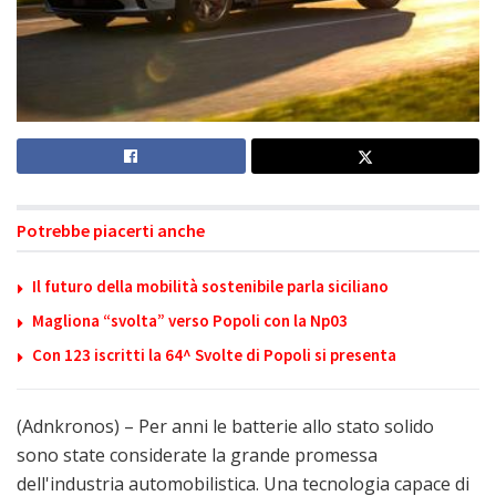
Potrebbe piacerti anche
Il futuro della mobilità sostenibile parla siciliano
Magliona “svolta” verso Popoli con la Np03
Con 123 iscritti la 64^ Svolte di Popoli si presenta
(Adnkronos) – Per anni le batterie allo stato solido
sono state considerate la grande promessa
dell'industria automobilistica. Una tecnologia capace di