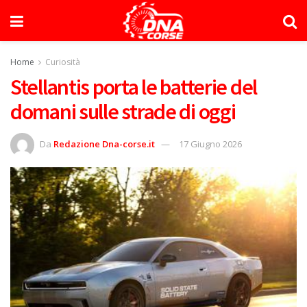
Home
Curiosità
Stellantis porta le batterie del
domani sulle strade di oggi
Da
Redazione Dna-corse.it
17 Giugno 2026