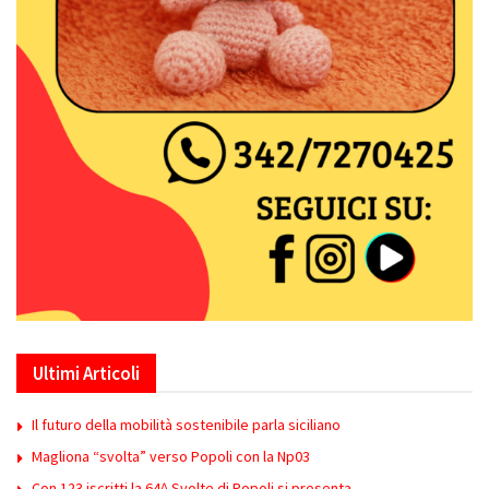
Ultimi Articoli
Il futuro della mobilità sostenibile parla siciliano
Magliona “svolta” verso Popoli con la Np03
Con 123 iscritti la 64^ Svolte di Popoli si presenta