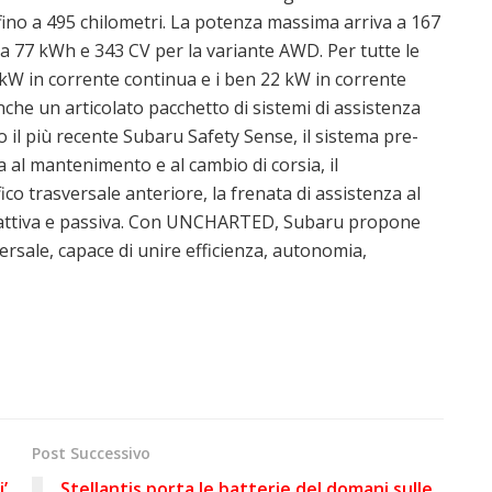
ino a 495 chilometri. La potenza massima arriva a 167
 77 kWh e 343 CV per la variante AWD. Per tutte le
0 kW in corrente continua e i ben 22 kW in corrente
e un articolato pacchetto di sistemi di assistenza
o il più recente Subaru Safety Sense, il sistema pre-
nza al mantenimento e al cambio di corsia, il
fico trasversale anteriore, la frenata di assistenza al
 attiva e passiva. Con UNCHARTED, Subaru propone
rsale, capace di unire efficienza, autonomia,
Post Successivo
’
Stellantis porta le batterie del domani sulle