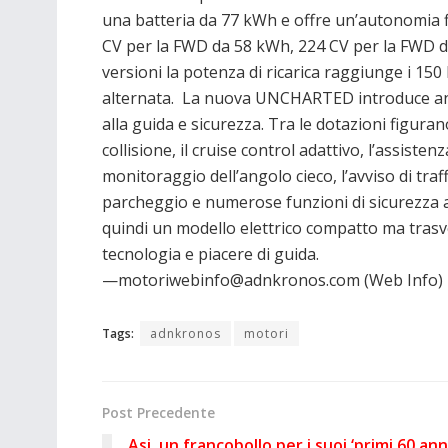
una batteria da 77 kWh e offre un’autonomia f
CV per la FWD da 58 kWh, 224 CV per la FWD da
versioni la potenza di ricarica raggiunge i 15
alternata. La nuova UNCHARTED introduce anch
alla guida e sicurezza. Tra le dotazioni figuran
collisione, il cruise control adattivo, l’assiste
monitoraggio dell’angolo cieco, l’avviso di traf
parcheggio e numerose funzioni di sicurezza
quindi un modello elettrico compatto ma trasve
tecnologia e piacere di guida.
—motoriwebinfo@adnkronos.com (Web Info)
Tags:
adnkronos
motori
Post Precedente
Asi, un francobollo per i suoi ‘primi 60 anni