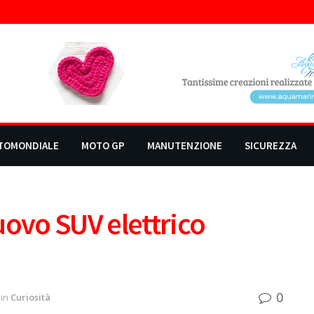
TOMONDIALE
MOTO GP
MANUTENZIONE
SICUREZZA
uovo SUV elettrico
0
in
Curiosità