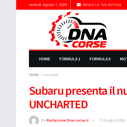
venerdì, Agosto 7, 2026
INVIACI LA TUA NOTIZIA
HOME
FORMULA 1
FORMULA E
MO
Home
Curiosità
Subaru presenta il n
UNCHARTED
Da
Redazione Dna-corse.it
17 Giugno 2026