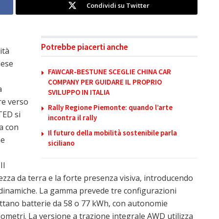
Condividi su Twitter
Potrebbe piacerti anche
ità
lese
FAWCAR-BESTUNE SCEGLIE CHINA CAR
COMPANY PER GUIDARE IL PROPRIO
a
SVILUPPO IN ITALIA
re verso
Rally Regione Piemonte: quando l’arte
ED si
incontra il rally
a con
Il futuro della mobilità sostenibile parla
he
siciliano
Il
tezza da terra e la forte presenza visiva, introducendo
dinamiche. La gamma prevede tre configurazioni
dottano batterie da 58 o 77 kWh, con autonomie
lometri. La versione a trazione integrale AWD utilizza