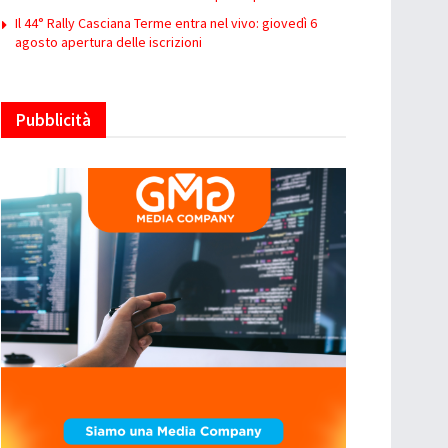
Il 44° Rally Casciana Terme entra nel vivo: giovedì 6
agosto apertura delle iscrizioni
Pubblicità