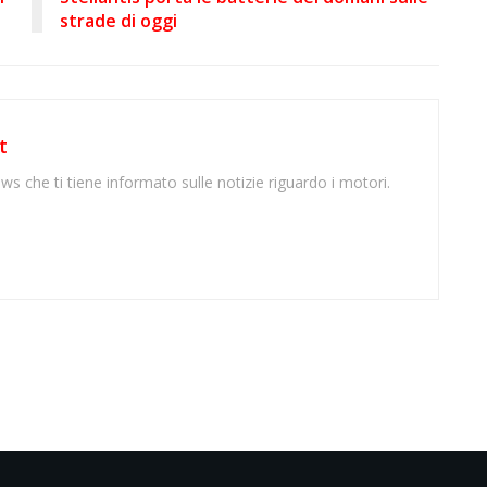
strade di oggi
t
ws che ti tiene informato sulle notizie riguardo i motori.