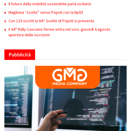
Il futuro della mobilità sostenibile parla siciliano
Magliona “svolta” verso Popoli con la Np03
Con 123 iscritti la 64^ Svolte di Popoli si presenta
Il 44° Rally Casciana Terme entra nel vivo: giovedì 6 agosto
apertura delle iscrizioni
Pubblicità