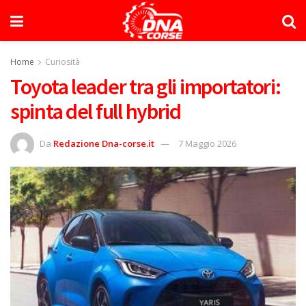
Home
Curiosità
Toyota leader tra gli importatori:
spinta del full hybrid
Da
Redazione Dna-corse.it
7 Maggio 2026