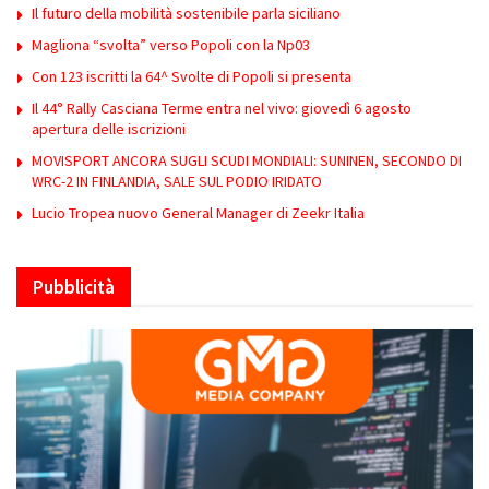
Il futuro della mobilità sostenibile parla siciliano
Magliona “svolta” verso Popoli con la Np03
Con 123 iscritti la 64^ Svolte di Popoli si presenta
Il 44° Rally Casciana Terme entra nel vivo: giovedì 6 agosto
apertura delle iscrizioni
MOVISPORT ANCORA SUGLI SCUDI MONDIALI: SUNINEN, SECONDO DI
WRC-2 IN FINLANDIA, SALE SUL PODIO IRIDATO
Lucio Tropea nuovo General Manager di Zeekr Italia
Pubblicità