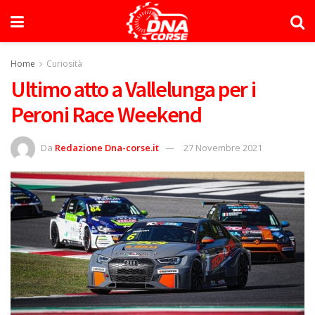
Home
Curiosità
Ultimo atto a Vallelunga per i
Peroni Race Weekend
Da
Redazione Dna-corse.it
27 Novembre 2021