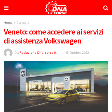
Home
Curiosità
Veneto: come accedere ai servizi
di assistenza Volkswagen
Da
Redazione Dna-corse.it
15 Ottobre 2022