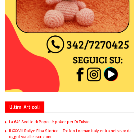
Ultimi Articoli
La 64^ Svolte di Popoli è poker per Di Fulvio
Il XXXVIII Rallye Elba Storico – Trofeo Locman Italy entra nel vivo: da
oggi il via alle iscrizioni