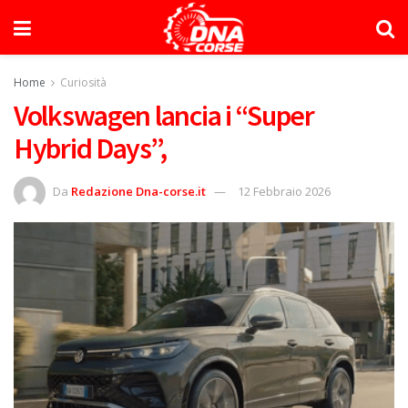
Home
Curiosità
Volkswagen lancia i “Super
Hybrid Days”,
Da
Redazione Dna-corse.it
12 Febbraio 2026