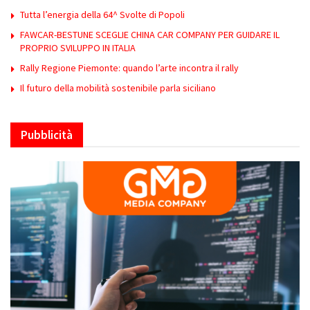
Tutta l’energia della 64^ Svolte di Popoli
FAWCAR-BESTUNE SCEGLIE CHINA CAR COMPANY PER GUIDARE IL
PROPRIO SVILUPPO IN ITALIA
Rally Regione Piemonte: quando l’arte incontra il rally
Il futuro della mobilità sostenibile parla siciliano
Pubblicità