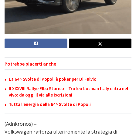
Potrebbe piacerti anche
La 64^ Svolte di Popoli è poker per Di Fulvio
Il XXXVIII Rallye Elba Storico – Trofeo Locman Italy entra nel
vivo: da oggi il via alle iscrizioni
Tutta l’energia della 64^ Svolte di Popoli
(Adnkronos) –
Volkswagen rafforza ulteriromente la strategia di