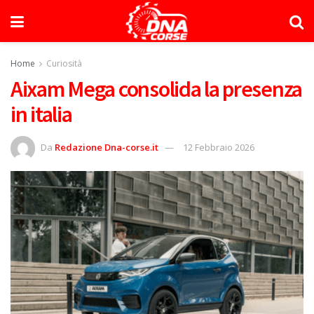
Home
Curiosità
Aixam Mega consolida la presenza
in italia
Da
Redazione Dna-corse.it
12 Febbraio 2026