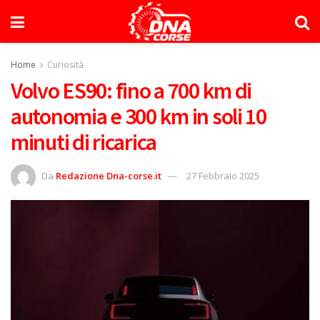
Home
Curiosità
Volvo ES90: fino a 700 km di
autonomia e 300 km in soli 10
minuti di ricarica
Da
Redazione Dna-corse.it
27 Febbraio 2025