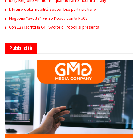
Rally Regione Piemonte: quando l’arte incontra il rally
Il futuro della mobilità sostenibile parla siciliano
Magliona “svolta” verso Popoli con la Np03
Con 123 iscritti la 64^ Svolte di Popoli si presenta
Pubblicità