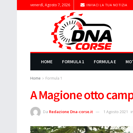
venerdì, Agosto 7, 2026
INVIACI LA TUA NOTIZIA
HOME
FORMULA 1
FORMULA E
MO
Home
Formula 1
A Magione otto camp
Da
Redazione Dna-corse.it
1 Agosto 2021
i