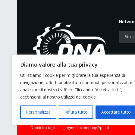
Networ
Diamo valore alla tua privacy
Utilizziamo i cookie per migliorare la tua esperienza di
E’ un portale di news ai sensi del D.L.
navigazione, offrirti pubblicità o contenuti personalizzati e
7/5/2001 n. 62
analizzare il nostro traffico. Cliccando “Accetta tutti”,
acconsenti al nostro utilizzo dei cookie.
Personalizza
Rifiuta tutto
Accettare tutto
© 2026 GMG Media Company Di Mossutti Gianluca | Sede lega
Domicilio digitale: gmgmediacompany@pec.it