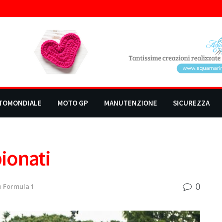
TOMONDIALE
MOTO GP
MANUTENZIONE
SICUREZZA
ionati
0
n
Formula 1