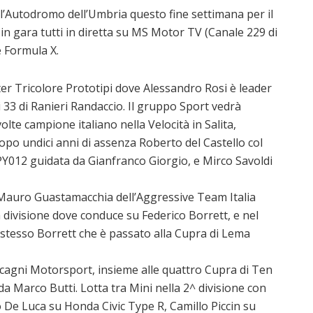
l’Autodromo dell’Umbria questo fine settimana per il
n gara tutti in diretta su MS Motor TV (Canale 229 di
e Formula X.
ter Tricolore Prototipi dove Alessandro Rosi è leader
i 33 di Ranieri Randaccio. Il gruppo Sport vedrà
te campione italiano nella Velocità in Salita,
opo undici anni di assenza Roberto del Castello col
PY012 guidata da Gianfranco Giorgio, e Mirco Savoldi
 Mauro Guastamacchia dell’Aggressive Team Italia
 divisione dove conduce su Federico Borrett, e nel
stesso Borrett che è passato alla Cupra di Lema
lcagni Motorsport, insieme alle quattro Cupra di Ten
da Marco Butti. Lotta tra Mini nella 2^ divisione con
De Luca su Honda Civic Type R, Camillo Piccin su