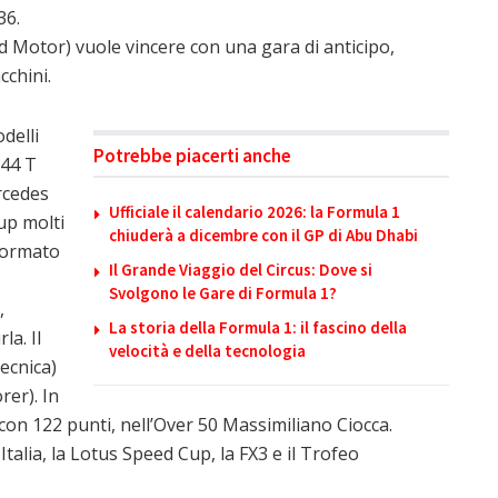
36.
Motor) vuole vincere con una gara di anticipo,
cchini.
delli
Potrebbe piacerti anche
944 T
rcedes
Ufficiale il calendario 2026: la Formula 1
up molti
chiuderà a dicembre con il GP di Abu Dhabi
 formato
Il Grande Viaggio del Circus: Dove si
Svolgono le Gare di Formula 1?
,
La storia della Formula 1: il fascino della
la. Il
velocità e della tecnologia
ecnica)
rer). In
 con 122 punti, nell’Over 50 Massimiliano Ciocca.
talia, la Lotus Speed Cup, la FX3 e il Trofeo