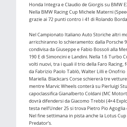
Honda Integra e Claudio de Giorgis su BMW E
Nella BMW Racing Cup Michele Materni (Speed 
grazie ai 72 punti contro i 41 di Rolando Borda
Nel Campionato Italiano Auto Storiche altri mo
arricchiranno lo schieramento: dalla Porsche 
condivisa da Giuseppe e Fabio Bossoli alla Me
190 E di Simoncini e Landini. Nella 1.6 Turbo C
volti nuovi, tra i quali il trio della Faro Racing,
da Fabrizio Paolo Tablò, Walter Lilli e Onofrio
Mariella. Blackcars Corse schiererà tre vetture
mentre Marvic Wheels conterà su Pierluigi Stur
capoclassifica Gianalberto Coldani (MC Motort
dovrà difendersi da Giacomo Trebbi (4×4 Explo
testa nell’Under 25 si trova Pietro Pio Agoglia
Nel fine settimana in pista anche la Lotus Cup I
Predator’s.