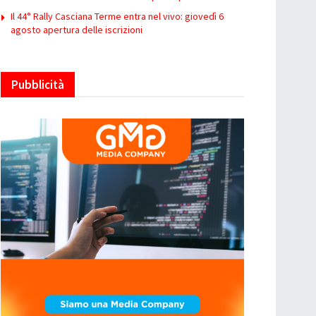
Il 44° Rally Casciana Terme entra nel vivo: giovedì 6
agosto apertura delle iscrizioni
Pubblicità