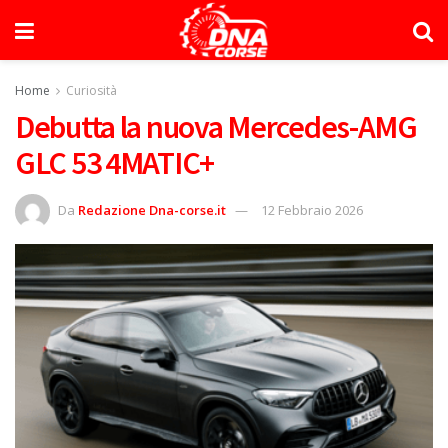
Home
Curiosità
Debutta la nuova Mercedes-AMG
GLC 53 4MATIC+
Da
Redazione Dna-corse.it
12 Febbraio 2026