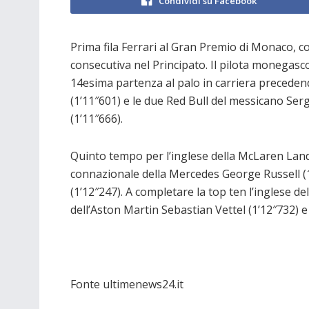
Condividi su Facebook
Prima fila Ferrari al Gran Premio di Monaco, c
consecutiva nel Principato. Il pilota monegasco
14esima partenza al palo in carriera preceden
(1’11″601) e le due Red Bull del messicano Ser
(1’11″666).
Quinto tempo per l’inglese della McLaren Lando 
connazionale della Mercedes George Russell (1
(1’12″247). A completare la top ten l’inglese d
dell’Aston Martin Sebastian Vettel (1’12″732) e
Fonte ultimenews24.it