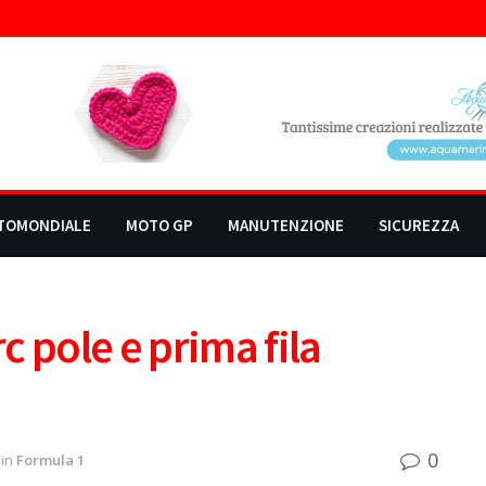
TOMONDIALE
MOTO GP
MANUTENZIONE
SICUREZZA
 pole e prima fila
0
in
Formula 1