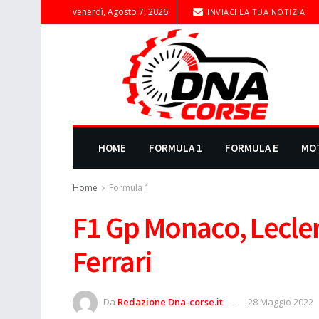
venerdì, Agosto 7, 2026
INVIACI LA TUA NOTIZIA
HOME
FORMULA 1
FORMULA E
MO
Home
Formula 1
F1 Gp Monaco, Leclerc
Ferrari
Da
Redazione Dna-corse.it
28 Maggio 2022