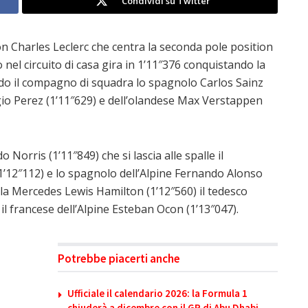
Condividi su Twitter
on Charles Leclerc che centra la seconda pole position
 nel circuito di casa gira in 1’11″376 conquistando la
do il compagno di squadra lo spagnolo Carlos Sainz
gio Perez (1’11″629) e dell’olandese Max Verstappen
Norris (1’11″849) che si lascia alle spalle il
’12″112) e lo spagnolo dell’Alpine Fernando Alonso
ella Mercedes Lewis Hamilton (1’12″560) il tedesco
 il francese dell’Alpine Esteban Ocon (1’13″047).
Potrebbe piacerti anche
Ufficiale il calendario 2026: la Formula 1
chiuderà a dicembre con il GP di Abu Dhabi