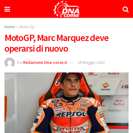
Home
Moto Gp
MotoGP, Marc Marquez deve
operarsi di nuovo
Da
Redazione Dna-corse.it
28 Maggio 2022