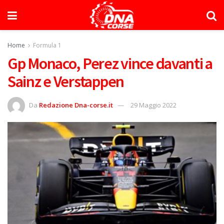
Home
Formula 1
Gp Monaco, Perez vince davanti a
Sainz e Verstappen
Da
Redazione Dna-corse.it
29 Maggio 2022