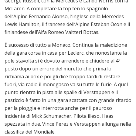
George Russell, con la Mercedes e Lando Norris con la
McLaren. A completare la top ten lo spagnolo
dell’Alpine Fernando Alonso, l’inglese della Mercedes
Lewis Hamilton, il francese dell’Alpine Esteban Ocon e il
finlandese dell’Alfa Romeo Valtteri Bottas.
È successo di tutto a Monaco. Continua la maledizione
della gara corsa in casa per Leclerc, che nonostante la
pole stavolta si è dovuto arrendere e chiudere al 4°
posto dopo un errore del muretto che prima lo
richiama ai box e poi gli dice troppo tardi di restare
fuori, via radio il monegasco va su tutte le furie. A quel
punto rientra in pista alle spalle di Verstappen e il
pasticcio è fatto in una gara scattata con grande ritardo
per la pioggia e interrotta anche per il pauroso
incidente di Mick Schumacher. Pilota illeso, Haas
spezzata in due. Vince Perez e Verstappen allunga nella
classifica del Mondiale.