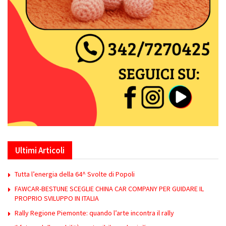
Ultimi Articoli
Tutta l’energia della 64^ Svolte di Popoli
FAWCAR-BESTUNE SCEGLIE CHINA CAR COMPANY PER GUIDARE IL
PROPRIO SVILUPPO IN ITALIA
Rally Regione Piemonte: quando l’arte incontra il rally