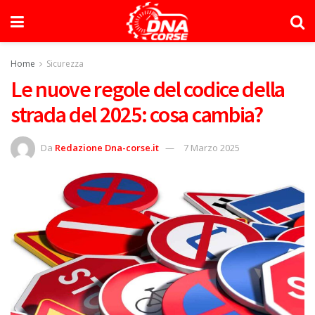
Home
Sicurezza
Le nuove regole del codice della
strada del 2025: cosa cambia?
Da
Redazione Dna-corse.it
7 Marzo 2025