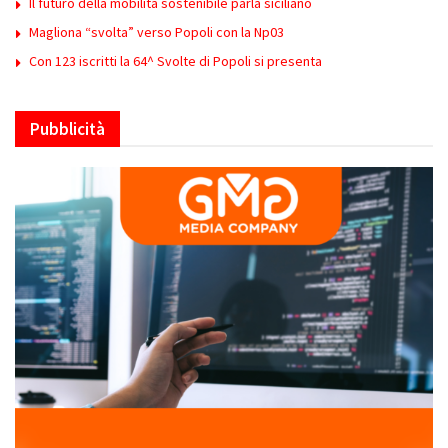
Il futuro della mobilità sostenibile parla siciliano
Magliona “svolta” verso Popoli con la Np03
Con 123 iscritti la 64^ Svolte di Popoli si presenta
Pubblicità