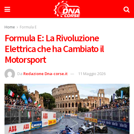
Home
Formula E
Formula E: La Rivoluzione
Elettrica che ha Cambiato il
Motorsport
Da
Redazione Dna-corse.it
11 Maggio 2026