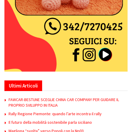
Ultimi Articoli
FAWCAR-BESTUNE SCEGLIE CHINA CAR COMPANY PER GUIDARE IL
PROPRIO SVILUPPO IN ITALIA
Rally Regione Piemonte: quando l’arte incontra il rally
Il futuro della mobilità sostenibile parla siciliano
Magliona “svolta” verso Popoli con la Np03