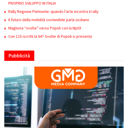
PROPRIO SVILUPPO IN ITALIA
Rally Regione Piemonte: quando l’arte incontra il rally
Il futuro della mobilità sostenibile parla siciliano
Magliona “svolta” verso Popoli con la Np03
Con 123 iscritti la 64^ Svolte di Popoli si presenta
Pubblicità