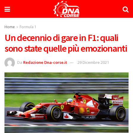
Home
Formula 1
Un decennio di gare in F1: quali
sono state quelle più emozionanti
Da
Redazione Dna-corse.it
29 Dicembre 2021